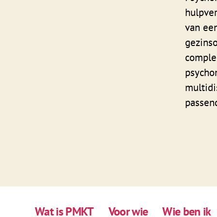
hulpver
van een
gezins
complex
psychom
multidi
passend
Wat is PMKT
Voor wie
Wie ben ik