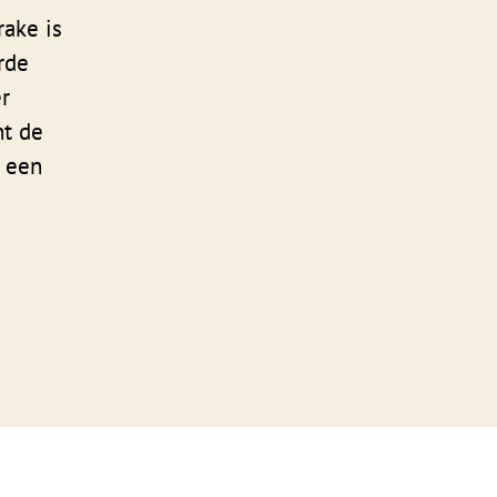
rake is
rde
r
nt de
n een