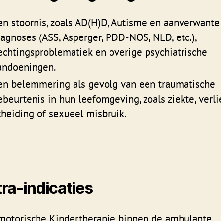
en stoornis, zoals AD(H)D, Autisme en aanverwante
iagnoses (ASS, Asperger, PDD-NOS, NLD, etc.),
echtingsproblematiek en overige psychiatrische
andoeningen.
en belemmering als gevolg van een traumatische
ebeurtenis in hun leefomgeving, zoals ziekte, verli
cheiding of sexueel misbruik.
ra-indicaties
motorische Kindertherapie binnen de ambulante