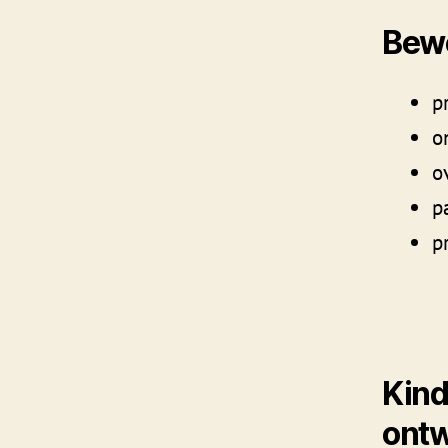
Bew
p
o
o
p
p
Kind
ontw