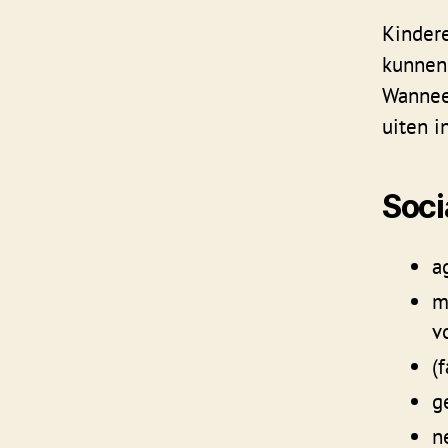
Kindere
kunnen 
Wanneer
uiten 
Soci
a
m
v
(
g
n