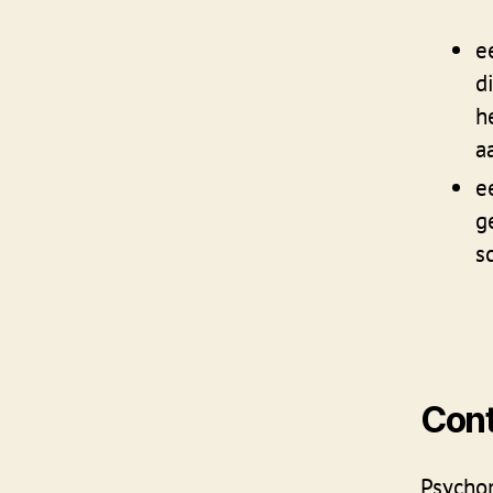
e
d
h
a
e
g
s
Cont
Psycho