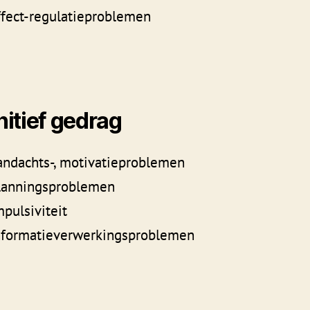
ffect-regulatieproblemen
itief gedrag
andachts-, motivatieproblemen
lanningsproblemen
mpulsiviteit
nformatieverwerkingsproblemen