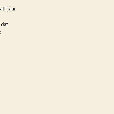
lf jaar
 dat
: