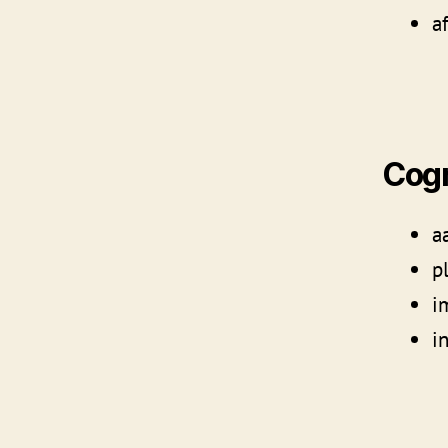
a
Cogn
a
p
i
i